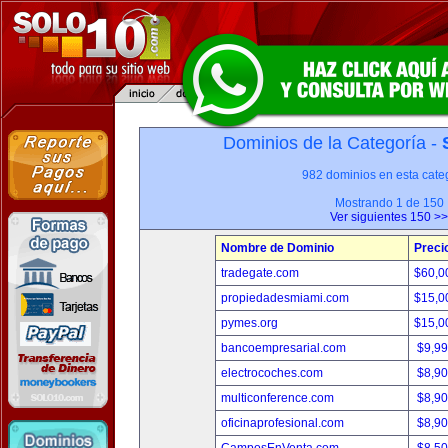
Dominios de la Categoría -
982 dominios en esta categ
Mostrando 1 de 150
Ver siguientes 150 >>
Nombre de Dominio
Preci
tradegate.com
$60,0
propiedadesmiami.com
$15,0
pymes.org
$15,0
bancoempresarial.com
$9,9
electrocoches.com
$8,9
multiconference.com
$8,9
oficinaprofesional.com
$8,9