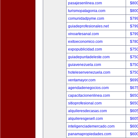
pasajesenlinea.com
$80
turismopatagonia.com
$80
comunidadpyme.com
$79
guiadeprofesionales.net
$79
vinoartesanal.com
$79
exitoeconomico.com
$78
expopublicidad.com
$75
guiadepuntadeleste.com
$75
guiavenezuela.com
$75
hotelesenvenezuela.com
$75
ventamayor.com
$69
agendadenegocios.com
$67
capacitacionenlinea.com
$65
sitioprofesional.com
$65
alquileresdecasas.com
$60
alquileresgesell.com
$60
inteligenciademercado.com
$60
panamapropiedades.com
$60