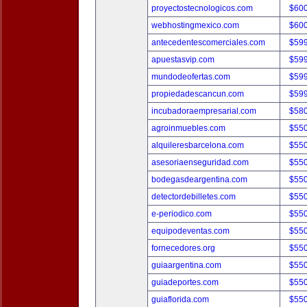
proyectostecnologicos.com
$60
webhostingmexico.com
$60
antecedentescomerciales.com
$59
apuestasvip.com
$59
mundodeofertas.com
$59
propiedadescancun.com
$59
incubadoraempresarial.com
$58
agroinmuebles.com
$55
alquileresbarcelona.com
$55
asesoriaenseguridad.com
$55
bodegasdeargentina.com
$55
detectordebilletes.com
$55
e-periodico.com
$55
equipodeventas.com
$55
fornecedores.org
$55
guiaargentina.com
$55
guiadeportes.com
$55
guiaflorida.com
$55