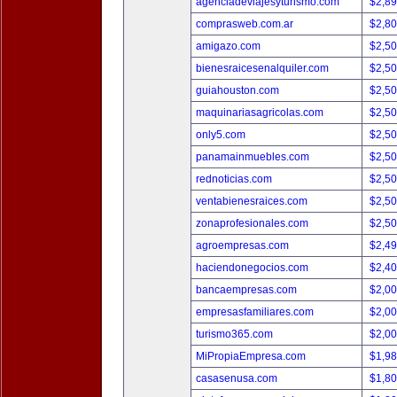
agenciadeviajesyturismo.com
$2,8
comprasweb.com.ar
$2,8
amigazo.com
$2,5
bienesraicesenalquiler.com
$2,5
guiahouston.com
$2,5
maquinariasagricolas.com
$2,5
only5.com
$2,5
panamainmuebles.com
$2,5
rednoticias.com
$2,5
ventabienesraices.com
$2,5
zonaprofesionales.com
$2,5
agroempresas.com
$2,4
haciendonegocios.com
$2,4
bancaempresas.com
$2,0
empresasfamiliares.com
$2,0
turismo365.com
$2,0
MiPropiaEmpresa.com
$1,9
casasenusa.com
$1,8