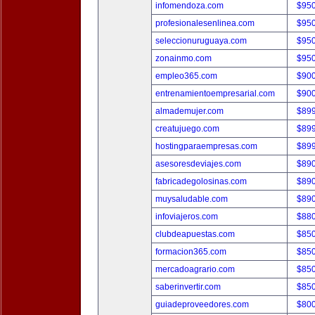
infomendoza.com
$95
profesionalesenlinea.com
$95
seleccionuruguaya.com
$95
zonainmo.com
$95
empleo365.com
$90
entrenamientoempresarial.com
$90
almademujer.com
$89
creatujuego.com
$89
hostingparaempresas.com
$89
asesoresdeviajes.com
$89
fabricadegolosinas.com
$89
muysaludable.com
$89
infoviajeros.com
$88
clubdeapuestas.com
$85
formacion365.com
$85
mercadoagrario.com
$85
saberinvertir.com
$85
guiadeproveedores.com
$80