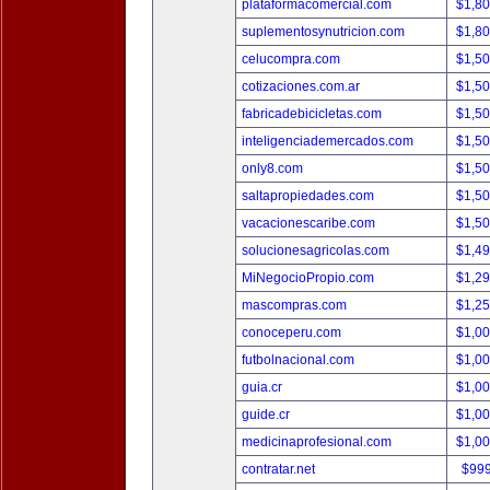
plataformacomercial.com
$1,8
suplementosynutricion.com
$1,8
celucompra.com
$1,5
cotizaciones.com.ar
$1,5
fabricadebicicletas.com
$1,5
inteligenciademercados.com
$1,5
only8.com
$1,5
saltapropiedades.com
$1,5
vacacionescaribe.com
$1,5
solucionesagricolas.com
$1,4
MiNegocioPropio.com
$1,2
mascompras.com
$1,2
conoceperu.com
$1,0
futbolnacional.com
$1,0
guia.cr
$1,0
guide.cr
$1,0
medicinaprofesional.com
$1,0
contratar.net
$99