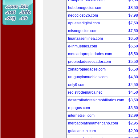
CamposEnVenta.com
$8,5
hubdenegocios.com
$8,5
negociosb2b.com
$7,9
apuestadigital.com
$7,5
misnegocios.com
$7,5
finanzasenlinea.com
$6,5
e-inmuebles.com
$5,5
mercadopropiedades.com
$5,5
propiedadesecuador.com
$5,5
zonapropiedades.com
$5,5
uruguayinmuebles.com
$4,8
only9.com
$4,5
registrodemarca.net
$4,5
desarrolladoresinmobiliarios.com
$3,5
e-pagos.com
$3,5
internetsell.com
$2,9
mercadolatinoamericano.com
$2,9
guiacancun.com
$2,9