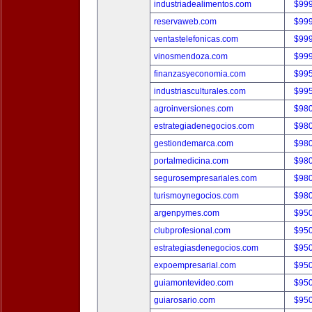
industriadealimentos.com
$99
reservaweb.com
$99
ventastelefonicas.com
$99
vinosmendoza.com
$99
finanzasyeconomia.com
$99
industriasculturales.com
$99
agroinversiones.com
$98
estrategiadenegocios.com
$98
gestiondemarca.com
$98
portalmedicina.com
$98
segurosempresariales.com
$98
turismoynegocios.com
$98
argenpymes.com
$95
clubprofesional.com
$95
estrategiasdenegocios.com
$95
expoempresarial.com
$95
guiamontevideo.com
$95
guiarosario.com
$95