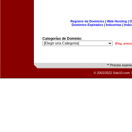
Registro de Dominios
|
Web Hosting
|
D
Dominios Expirados
|
Industrias
|
Indu
Categorías de Dominio:
[Pág. princi
** Precios expre
© 2002/2022 Solo10.com