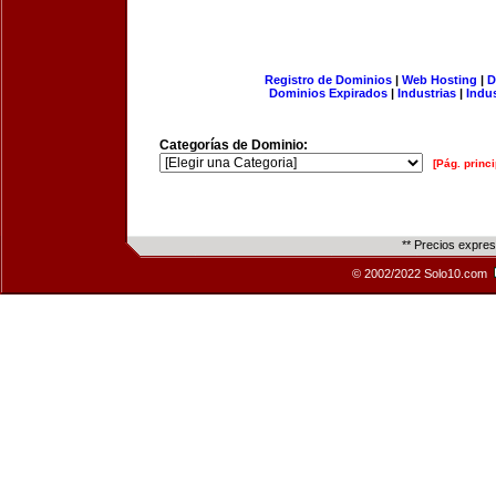
Registro de Dominios
|
Web Hosting
|
D
Dominios Expirados
|
Industrias
|
Indu
Categorías de Dominio:
[Pág. princi
** Precios expre
© 2002/2022 Solo10.com