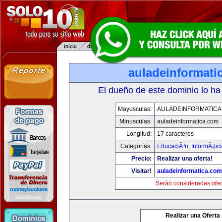
auladeinformati
El dueño de este dominio lo ha
Mayusculas:
AULADEINFORMATICA
Minusculas:
auladeinformatica.com
Longitud:
17 caracteres
Categorias:
EducaciÃ³n
,
InformÃ¡ti
Precio:
Realizar una oferta!
Visitar!
auladeinformatica.com
Serán consideradas ofer
Realizar una Oferta