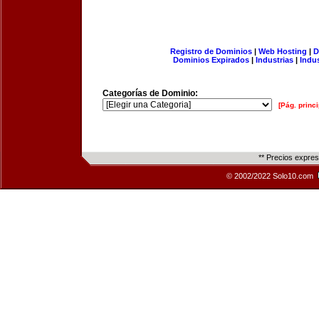
Registro de Dominios
|
Web Hosting
|
D
Dominios Expirados
|
Industrias
|
Indu
Categorías de Dominio:
[Pág. princi
** Precios expre
© 2002/2022 Solo10.com