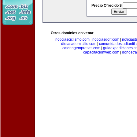
Precio Ofrecido $
Otros dominios en venta:
noticiasciclismo.com
|
noticiasgolf.com
|
noticias
dietasadomicilio.com
|
comunidadestudiantil
cateringempresas.com
|
guiaexpediciones.c
capacitacionweb.com
|
dondetra