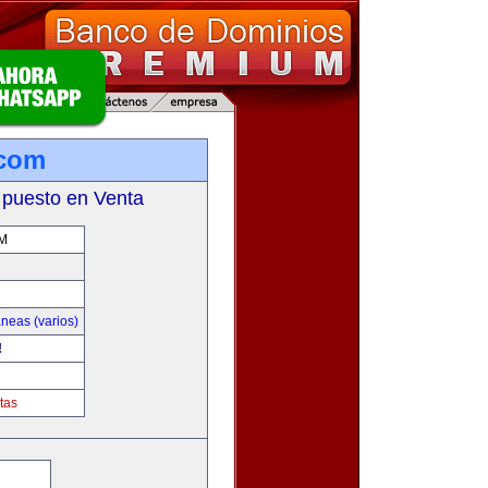
.com
 puesto en Venta
M
neas (varios)
!
tas