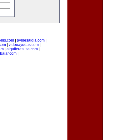
tenis.com
|
pymesaldia.com
|
.com
|
videoayudas.com
|
om
|
alquileresusa.com
|
bajar.com
|