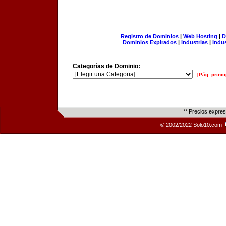
Registro de Dominios
|
Web Hosting
|
D
Dominios Expirados
|
Industrias
|
Indu
Categorías de Dominio:
[Pág. princi
** Precios expre
© 2002/2022 Solo10.com