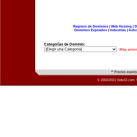
Registro de Dominios
|
Web Hosting
|
D
Dominios Expirados
|
Industrias
|
Indu
Categorías de Dominio:
[Pág. princi
** Precios expre
© 2002/2022 Solo10.com