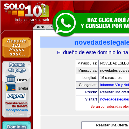
novedadeslegal
El dueño de este dominio lo ha
Mayusculas:
NOVEDADESLEG
Minusculas:
novedadeslegale
Longitud:
16 caracteres
Categorias:
InformaciÃ³n y Not
Precio:
Realizar una ofer
Visitar!
novedadeslegale
Serán consideradas ofer
Realizar una Oferta