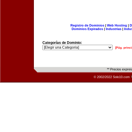
Registro de Dominios
|
Web Hosting
|
D
Dominios Expirados
|
Industrias
|
Indu
Categorías de Dominio:
[Pág. princi
** Precios expre
© 2002/2022 Solo10.com