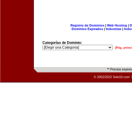
Registro de Dominios
|
Web Hosting
|
D
Dominios Expirados
|
Industrias
|
Indu
Categorías de Dominio:
[Pág. princi
** Precios expre
© 2002/2022 Solo10.com