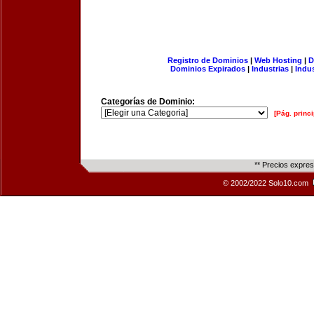
Registro de Dominios
|
Web Hosting
|
D
Dominios Expirados
|
Industrias
|
Indu
Categorías de Dominio:
[Pág. princi
** Precios expre
© 2002/2022 Solo10.com